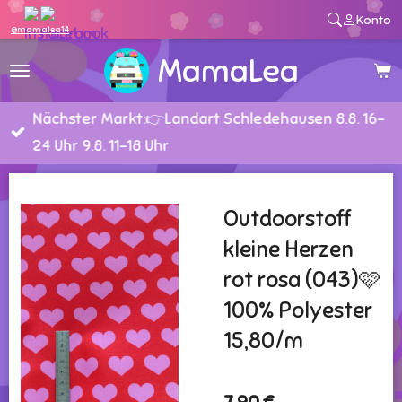
Konto
Zum
@mamalea14
Hauptinhalt
MamaLea
springen
Nächster Markt:👉Landart Schledehausen 8.8. 16-
24 Uhr 9.8. 11-18 Uhr
Outdoorstoff
kleine Herzen
rot rosa (043)🩷
100% Polyester
15,80/m