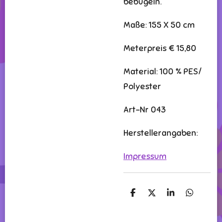
bebügeln.
Maße: 155 X 50 cm
Meterpreis € 15,80
Material: 100 % PES/
Polyester
Art-Nr 043
Herstellerangaben:
Impressum
T
T
T
T
e
e
e
e
i
i
i
i
l
l
l
l